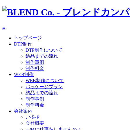
≡
トップページ
DTP制作
DTP制作について
納品までの流れ
制作事例
制作料金
WEB制作
WEB制作について
パッケージプラン
納品までの流れ
制作事例
制作料金
会社案内
ご挨拶
会社概要
一緒に仕事をしませんか？