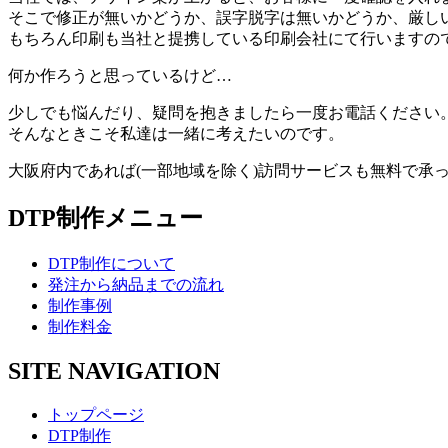
そこで修正が無いかどうか、誤字脱字は無いかどうか、厳し
もちろん印刷も当社と提携している印刷会社にて行いますの
何か作ろうと思っているけど…
少しでも悩んだり、疑問を抱きましたら一度お電話ください
そんなときこそ私達は一緒に考えたいのです。
大阪府内であれば(一部地域を除く)訪問サービスも無料で承
DTP制作メニュー
DTP制作について
発注から納品までの流れ
制作事例
制作料金
SITE NAVIGATION
トップページ
DTP制作